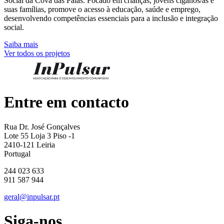
Social da Cova das Faias. Focado em crianças, jovens ciganos/as e
suas famílias, promove o acesso à educação, saúde e emprego,
desenvolvendo competências essenciais para a inclusão e integração
social.
Saiba mais
Ver todos os projetos
Entre em contacto
Rua Dr. José Gonçalves
Lote 55 Loja 3 Piso -1
2410-121 Leiria
Portugal
244 023 633
911 587 944
geral@inpulsar.pt
Siga-nos