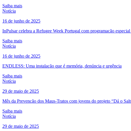
Saiba mais
Notícia
16 de junho de 2025
InPulsar celebra a Refugee Week Portugal com programação especial
Saiba mais
Notícia
16 de junho de 2025
ENDLESS: Uma instalação que é memória, denúncia e urgência
Saiba mais
Notícia
29 de maio de 2025
Mês da Prevenção dos Maus-Tratos com jovens do projeto “Dá o Sal
Saiba mais
Notícia
29 de maio de 2025