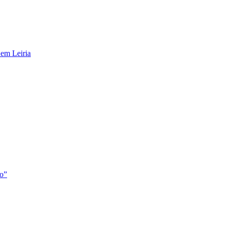
 em Leiria
to”