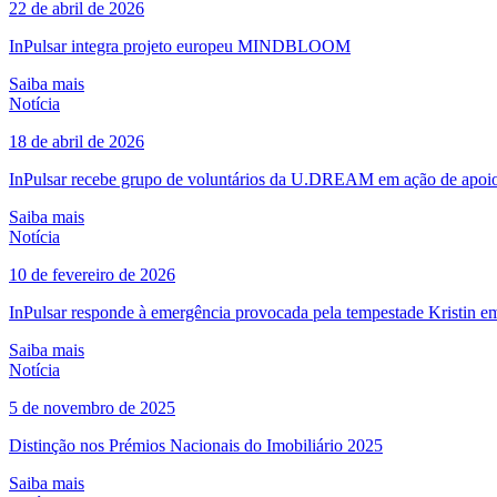
22 de abril de 2026
InPulsar integra projeto europeu MINDBLOOM
Saiba mais
Notícia
18 de abril de 2026
InPulsar recebe grupo de voluntários da U.DREAM em ação de apoi
Saiba mais
Notícia
10 de fevereiro de 2026
InPulsar responde à emergência provocada pela tempestade Kristin em
Saiba mais
Notícia
5 de novembro de 2025
Distinção nos Prémios Nacionais do Imobiliário 2025
Saiba mais