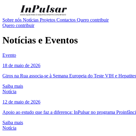
Sobre nós
Notícias
Projetos
Contactos
Quero contribuir
Quero contribuir
Notícias e Eventos
Evento
18 de maio de 2026
Giros na Rua associa-se à Semana Europeia do Teste VIH e Hepatite
Saiba mais
Notícia
12 de maio de 2026
Apoio ao estudo que faz a diferença: InPulsar no programa Proinfânc
Saiba mais
Notícia