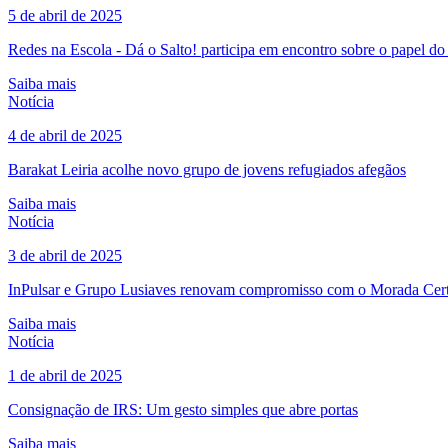
5 de abril de 2025
Redes na Escola - Dá o Salto! participa em encontro sobre o papel d
Saiba mais
Notícia
4 de abril de 2025
Barakat Leiria acolhe novo grupo de jovens refugiados afegãos
Saiba mais
Notícia
3 de abril de 2025
InPulsar e Grupo Lusiaves renovam compromisso com o Morada Certa 
Saiba mais
Notícia
1 de abril de 2025
Consignação de IRS: Um gesto simples que abre portas
Saiba mais