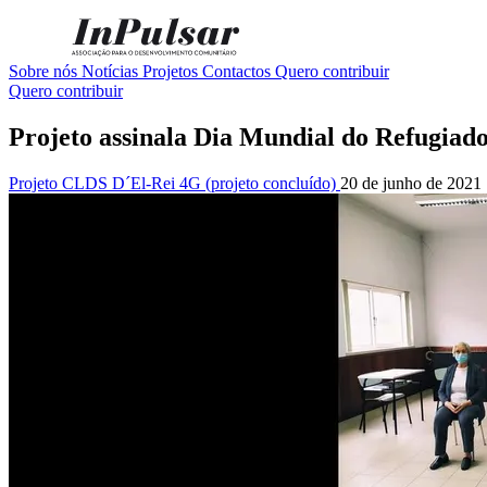
Sobre nós
Notícias
Projetos
Contactos
Quero contribuir
Quero contribuir
Projeto assinala Dia Mundial do Refugiad
Projeto CLDS D´El-Rei 4G (projeto concluído)
20 de junho de 2021