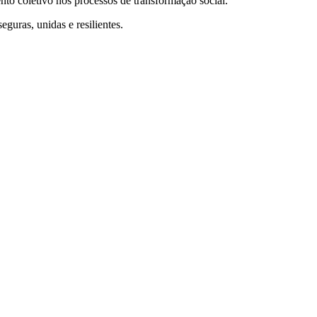
nto coletivo nos processos de transformação social.
guras, unidas e resilientes.