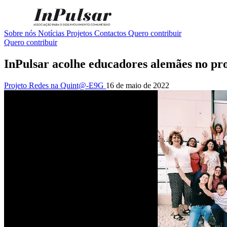
Sobre nós
Notícias
Projetos
Contactos
Quero contribuir
Quero contribuir
InPulsar acolhe educadores alemães no 
Projeto Redes na Quint@-E9G
16 de maio de 2022