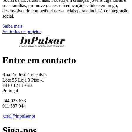
Social da Cova das Faias. Focado em crianças, jovens ciganos/as e
suas famílias, promove o acesso à educação, saúde e emprego,
desenvolvendo competências essenciais para a inclusão e integração
social.
Saiba mais
Ver todos os projetos
Entre em contacto
Rua Dr. José Gonçalves
Lote 55 Loja 3 Piso -1
2410-121 Leiria
Portugal
244 023 633
911 587 944
geral@inpulsar.pt
Siga-nos