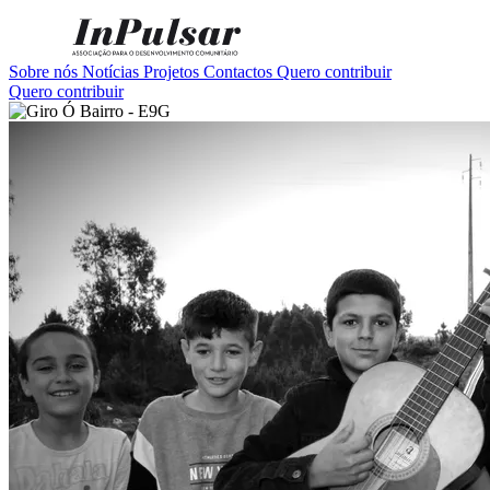
Sobre nós
Notícias
Projetos
Contactos
Quero contribuir
Quero contribuir