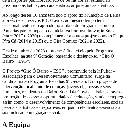
de transportes públicos, isolado de outras zonas residenciais,
possuindo as habitações caraterísticas arquitetónicas idênticas.
Ao longo destes 10 anos tem tido o apoio do Município de Leiria
através de sucessivos PRO Leiria, ao mesmo tempo tem
ocasionalmente sido apoiado no âmbito de programas como o
Parcerias para o Impacto da iniciativa Portugal Inovação Social
(entre 2017 e 2020) e complementar a outros projeto como o Daqui
P’ra Cá (2014 a 2015) ou o Gira Comigo (2021 a 2022).
Desde outubro de 2023 o projeto é financiado pelo Programa
Escolhas, na sua 9ª Geração, passando a designar-se, “Giro Ó
Bairro – E9G”.
O Projeto “Giro Ó Bairro – E9G” , promovido pela InPulsar –
Associação para o Desenvolvimento Comunitário, surge da
candidatura ao Programa Escolhas 9ª Geração. É um projeto de
intervenção local junto de crianças, jovens ciganos/as e seus
familiares, residentes no Bairro Social da Cova das Faias, através da
promoção do acesso a oportunidades de educação, saúde e emprego,
assim como, o desenvolvimento de competências escolares, sociais,
pessoais, artísticas e desportivas, enquanto elementos essenciais à
sua inclusão e integração social.
A Equipa