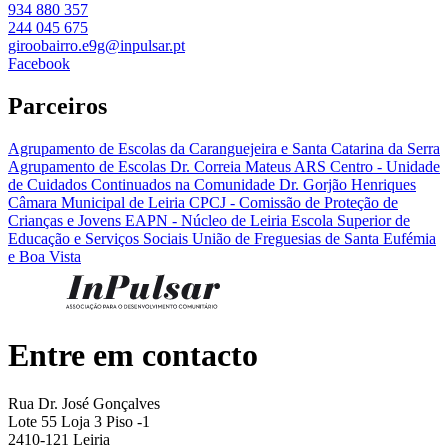
934 880 357
244 045 675
giroobairro.e9g@inpulsar.pt
Facebook
Parceiros
Agrupamento de Escolas da Caranguejeira e Santa Catarina da Serra
Agrupamento de Escolas Dr. Correia Mateus
ARS Centro - Unidade
de Cuidados Continuados na Comunidade Dr. Gorjão Henriques
Câmara Municipal de Leiria
CPCJ - Comissão de Proteção de
Crianças e Jovens
EAPN - Núcleo de Leiria
Escola Superior de
Educação e Serviços Sociais
União de Freguesias de Santa Eufémia
e Boa Vista
Entre em contacto
Rua Dr. José Gonçalves
Lote 55 Loja 3 Piso -1
2410-121 Leiria