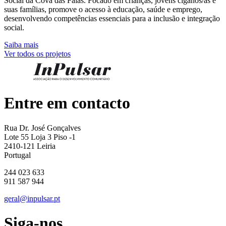
Social da Cova das Faias. Focado em crianças, jovens ciganos/as e
suas famílias, promove o acesso à educação, saúde e emprego,
desenvolvendo competências essenciais para a inclusão e integração
social.
Saiba mais
Ver todos os projetos
Entre em contacto
Rua Dr. José Gonçalves
Lote 55 Loja 3 Piso -1
2410-121 Leiria
Portugal
244 023 633
911 587 944
geral@inpulsar.pt
Siga-nos