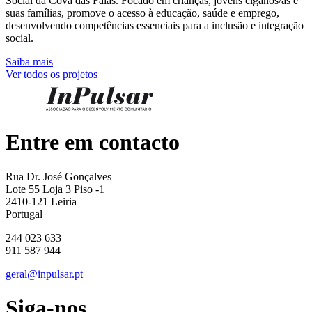
Social da Cova das Faias. Focado em crianças, jovens ciganos/as e
suas famílias, promove o acesso à educação, saúde e emprego,
desenvolvendo competências essenciais para a inclusão e integração
social.
Saiba mais
Ver todos os projetos
Entre em contacto
Rua Dr. José Gonçalves
Lote 55 Loja 3 Piso -1
2410-121 Leiria
Portugal
244 023 633
911 587 944
geral@inpulsar.pt
Siga-nos